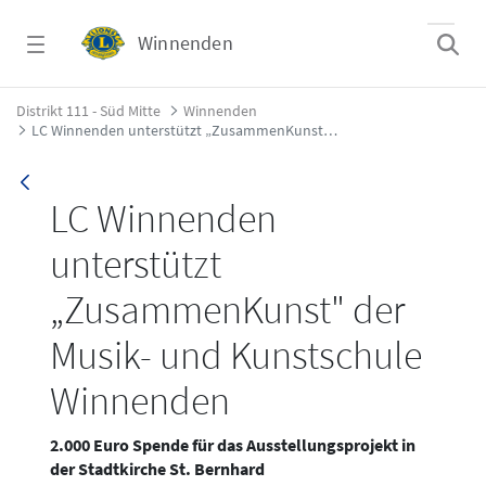
Zum Hauptinhalt springen
Winnenden
LC Winnenden unterstützt „ZusammenKunst
Distrikt 111 - Süd Mitte
Winnenden
LC Winnenden unterstützt „ZusammenKunst" der Musik- und Kunstschule Winnenden
LC Winnenden
unterstützt
„ZusammenKunst" der
Musik- und Kunstschule
Winnenden
2.000 Euro Spende für das Ausstellungsprojekt in
der Stadtkirche St. Bernhard